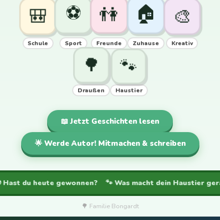
🏠
⚽
👫
🎨
🎒
Schule
Sport
Freunde
Zuhause
Kreativ
🌳
🐾
Draußen
Haustier
📖 Jetzt Geschichten lesen
🌟 Werde Autor! Mitmachen & schreiben
 ⚽ Hast du heute gewonnen? 🐾 Was macht dein Haustier ge
🌳
Familie Bongardt