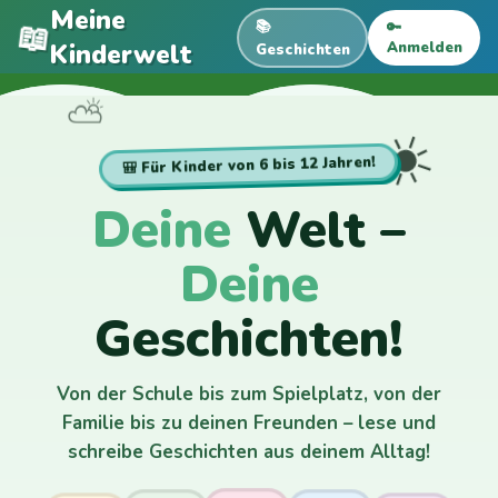
Meine
📖
📚
🔑
Kinderwelt
Anmelden
Geschichten
⛅
☀️
☁️
🎒 Für Kinder von 6 bis 12 Jahren!
Deine
Welt –
Deine
Geschichten!
Von der Schule bis zum Spielplatz, von der
Familie bis zu deinen Freunden – lese und
schreibe Geschichten aus deinem Alltag!