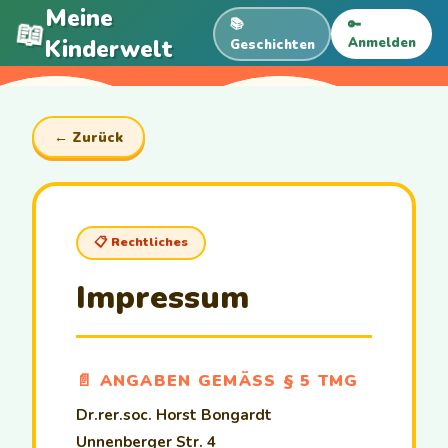
Meine
📖
📚
🔑
Kinderwelt
Anmelden
Geschichten
← Zurück
📋 Rechtliches
Impressum
📄 ANGABEN GEMÄSS § 5 TMG
Dr.rer.soc. Horst Bongardt
Unnenberger Str. 4