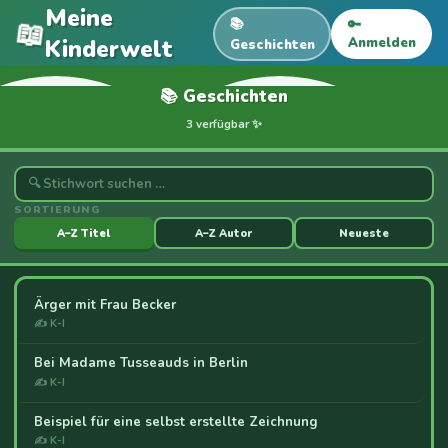
Meine
📖
📚
🔑
Kinderwelt
Anmelden
Geschichten
📚 Geschichten
3 verfügbar ✨
SORTIERUNG
A–Z Titel
A–Z Autor
Neueste
Ärger mit Frau Becker
✍ K-I
Bei Madame Tusseauds in Berlin
✍ K-I
Beispiel für eine selbst erstellte Zeichnung
✍ K-I