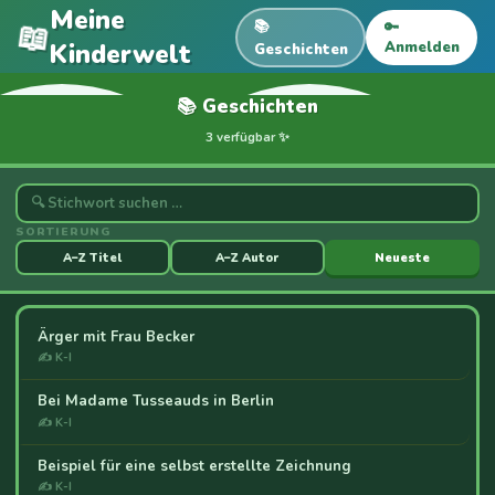
Meine
📖
📚
🔑
Kinderwelt
Anmelden
Geschichten
📚 Geschichten
3 verfügbar ✨
SORTIERUNG
A–Z Titel
A–Z Autor
Neueste
Ärger mit Frau Becker
✍ K-I
Bei Madame Tusseauds in Berlin
✍ K-I
Beispiel für eine selbst erstellte Zeichnung
✍ K-I